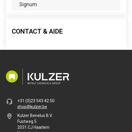
Signum
CONTACT & AIDE
+31 (0)23 543 42 50
shop@kulzer.be
Kulzer Benelux B.V.
Fustweg 5
2031 CJ Haarlem