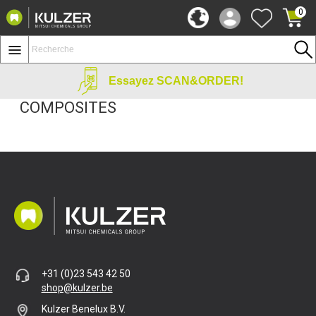
0
Essayez SCAN&ORDER!
COMPOSITES
1-30 sur
33
Résultats