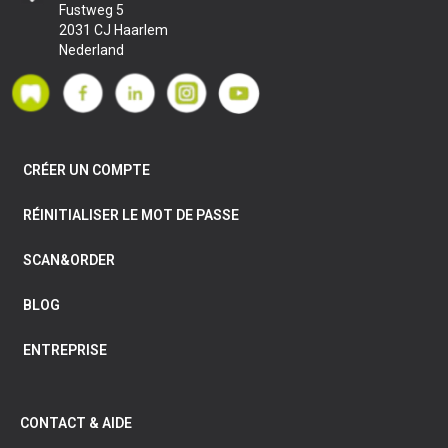
HeraCeram Zirkonia 750 Bleach-Massen
DÉTAILS