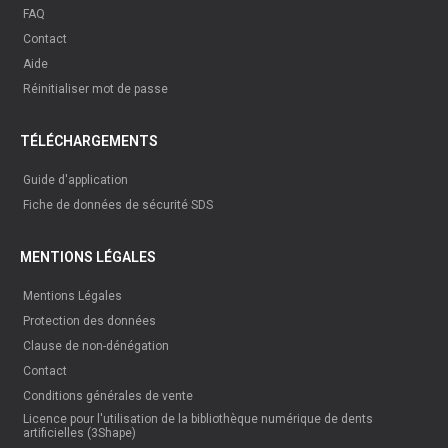
HeraCeram® Bleach Shade Schneide
DÉTAILS