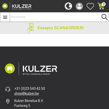
0
Essayez SCAN&ORDER!
+31 (0)23 543 42 50
shop@kulzer.be
Kulzer Benelux B.V.
Fustweg 5